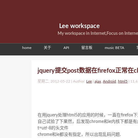
Lee workspace
My workspace in Internet,Focus on Intern
home
关于
API
留言板
music BETA
jquery提交post数据在firefox正常
星期二, 2012-05-22 | Author:
Lee
|
ajax
,
Android
,
html5
|
11,6
在用jquery处理html5的应用的时候，一直在fire
自己试验了下果然，后发现chrome和ie内核下都是有此问
t=utf-8的头文件
chrome和ie都没有指定，所以出现乱码问题.