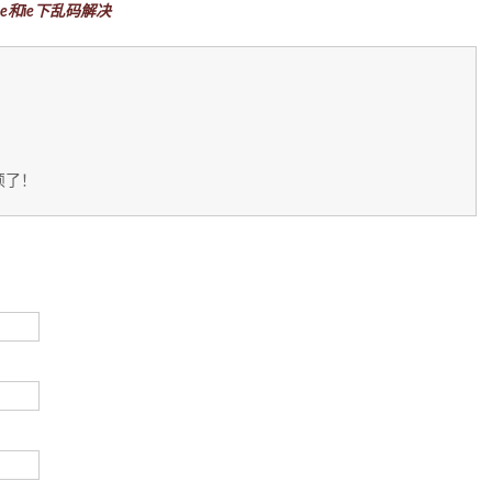
rome和ie下乱码解决
烦了！