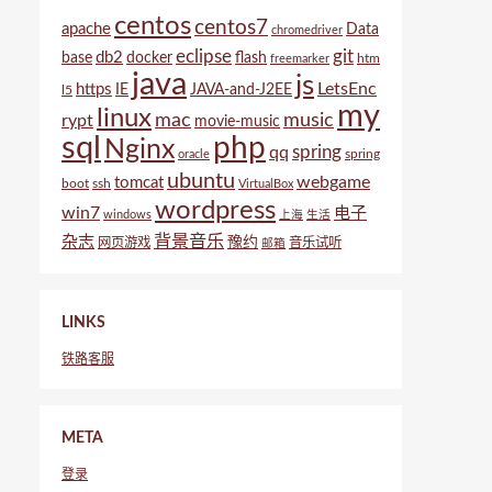
centos
centos7
apache
Data
chromedriver
eclipse
git
db2
base
docker
flash
htm
freemarker
java
js
LetsEnc
https
IE
JAVA-and-J2EE
l5
my
linux
mac
music
rypt
movie-music
sql
php
Nginx
spring
qq
spring
oracle
ubuntu
webgame
tomcat
boot
ssh
VirtualBox
wordpress
win7
电子
windows
上海
生活
背景音乐
杂志
豫约
网页游戏
音乐试听
邮箱
LINKS
铁路客服
META
登录