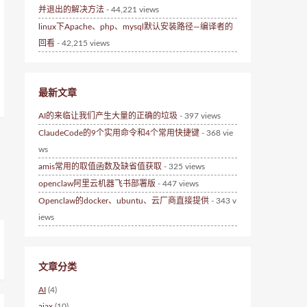
并退出的解决方法
- 44,221 views
linux下Apache、php、mysql默认安装路径—编译者的
回看
- 42,215 views
最新文章
AI的来临让我们产生大量的正确的垃圾
- 397 views
ClaudeCode的9个实用命令和4个常用快捷键
- 368 vie
ws
amis常用的取值函数及缺省值获取
- 325 views
openclaw阿里云机器飞书部署版
- 447 views
Openclaw的docker、ubuntu、云厂商直接提供
- 343 v
iews
文章分类
AI
(4)
ajax
(10)