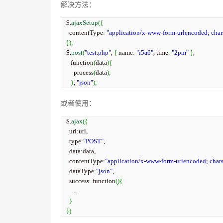
解决方法：
$.
ajaxSetup
(
{
  contentType
:
"application/x-www-form-urlencoded; char
}
)
;
$.
post
(
"test.php"
, 
{
 name
:
"i5a6"
, time
:
"2pm"
}
,

   function
(
data
)
{
     process
(
data
)
;
}
, 
"json"
)
;
或者使用：
$.
ajax
(
{
  url
:
url,

  type
:
"POST"
,

  data
:
data,

  contentType
:
"application/x-www-form-urlencoded; chars
  dataType
:
"json"
,

  success
:
 function
(
)
{
    ...

}
}
)