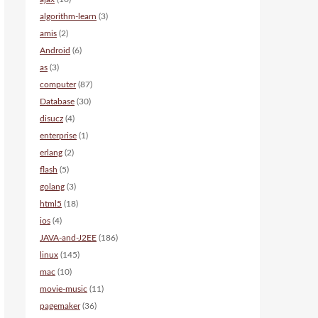
algorithm-learn
(3)
amis
(2)
Android
(6)
as
(3)
computer
(87)
Database
(30)
disucz
(4)
enterprise
(1)
erlang
(2)
flash
(5)
golang
(3)
html5
(18)
ios
(4)
JAVA-and-J2EE
(186)
linux
(145)
mac
(10)
movie-music
(11)
pagemaker
(36)