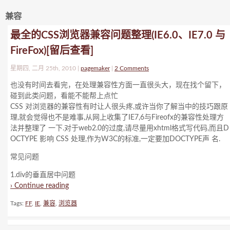
兼容
最全的CSS浏览器兼容问题整理(IE6.0、IE7.0 与
FireFox)[留后查看]
星期四, 二月 25th, 2010 |
pagemaker
|
2 Comments
也没有时间去看完，在处理兼容性方面一直很头大，现在找个留下，
碰到此类问题，看能不能帮上点忙
CSS 对浏览器的兼容性有时让人很头疼,或许当你了解当中的技巧跟原
理,就会觉得也不是难事,从网上收集了IE7,6与Fireofx的兼容性处理方
法并整理了 一下.对于web2.0的过度,请尽量用xhtml格式写代码,而且D
OCTYPE 影响 CSS 处理,作为W3C的标准,一定要加DOCTYPE声 名.
常见问题
1.div的垂直居中问题
› Continue reading
Tags:
FF
,
IE
,
兼容
,
浏览器