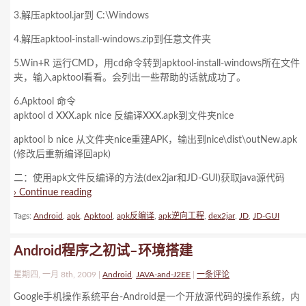
3.解压apktool.jar到 C:\Windows
4.解压apktool-install-windows.zip到任意文件夹
5.Win+R 运行CMD，用cd命令转到apktool-install-windows所在文件
夹，输入apktool看看。会列出一些帮助的话就成功了。
6.Apktool 命令
apktool d XXX.apk nice 反编译XXX.apk到文件夹nice
apktool b nice 从文件夹nice重建APK，输出到nice\dist\outNew.apk
(修改后重新编译回apk)
二：使用apk文件反编译的方法(dex2jar和JD-GUI)获取java源代码
› Continue reading
Tags:
Android
,
apk
,
Apktool
,
apk反编译
,
apk逆向工程
,
dex2jar
,
JD
,
JD-GUI
Android程序之初试–环境搭建
星期四, 一月 8th, 2009 |
Android
,
JAVA-and-J2EE
|
一条评论
Google手机操作系统平台-Android是一个开放源代码的操作系统，内