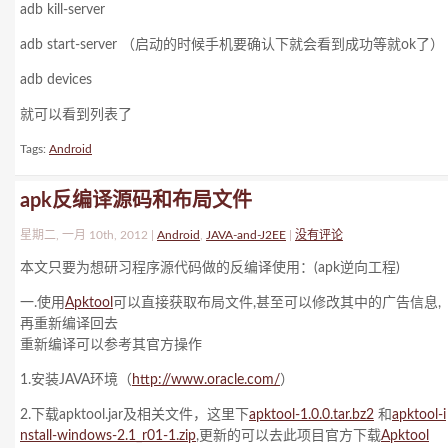
adb kill-server
adb start-server （启动的时候手机要确认下就会看到成功等就ok了）
adb devices
就可以看到列表了
Tags:
Android
apk反编译源码和布局文件
星期二, 一月 10th, 2012 |
Android
,
JAVA-and-J2EE
|
没有评论
本文只要为想研习程序源代码做的反编译使用：(apk逆向工程)
一.使用
Apktool
可以直接获取布局文件,甚至可以修改其中的广告信息,
再重新编译回去
重新编译可以参考其官方操作
1.安装JAVA环境（
http://www.oracle.com/
）
2.下载apktool.jar及相关文件，这里下
apktool-1.0.0.tar.bz2
和
apktool-i
nstall-windows-2.1_r01-1.zip
,更新的可以去此项目官方下载
Apktool