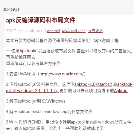
JD-GUI
apk反编译源码和布局文件
星期二, 一月 10th, 2012 |
Android
,
JAVA-and-J2EE
|
没有评论
本文只要为想研习程序源代码做的反编译使用：(apk逆向工程)
一.使用
Apktool
可以直接获取布局文件,甚至可以修改其中的广告信息,
再重新编译回去
重新编译可以参考其官方操作
1.安装JAVA环境（
http://www.oracle.com/
）
2.下载apktool.jar及相关文件，这里下
apktool-1.0.0.tar.bz2
和
apktool-i
nstall-windows-2.1_r01-1.zip
,更新的可以去此项目官方下载
Apktool
3.解压apktool.jar到 C:\Windows
4.解压apktool-install-windows.zip到任意文件夹
5.Win+R 运行CMD，用cd命令转到apktool-install-windows所在文件
夹，输入apktool看看。会列出一些帮助的话就成功了。