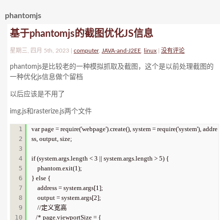
phantomjs
基于phantomjs的截图优化JS信息
星期三, 四月 5th, 2023 |
computer
,
JAVA-and-J2EE
,
linux
|
没有评论
phantomjs是比较老的一种模拟抓取及截图，这个是以前处理截图的
一种优化js信息做个留档
以后应该是不用了
img.js和rasterize.js两个文件
1

var page = require('webpage').create(), system = require('system'), addre
2

ss, output, size;

3

4

if (system.args.length < 3 || system.args.length > 5) {

5

    phantom.exit(1);

6

} else {

7

    address = system.args[1];

8

    output = system.args[2];

9

    //定义宽高

10

   /* page.viewportSize = {
