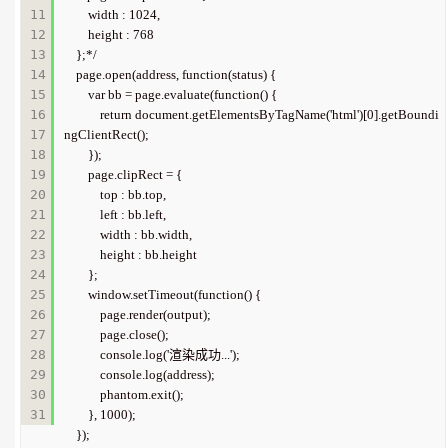
11

        width : 1024,

12

        height : 768

13

    };*/

14

    page.open(address, function(status) {

15

        var bb = page.evaluate(function() {

16

            return document.getElementsByTagName('html')[0].getBoundi
17

ngClientRect();

18

        });

19

        page.clipRect = {

20

            top : bb.top,

21

            left : bb.left,

22

            width : bb.width,

23

            height : bb.height

24

        };

25

        window.setTimeout(function() {

26

            page.render(output);

27

            page.close();

28

            console.log('渲染成功...');

29

            console.log(address);

30

            phantom.exit();

        }, 1000);

    });
