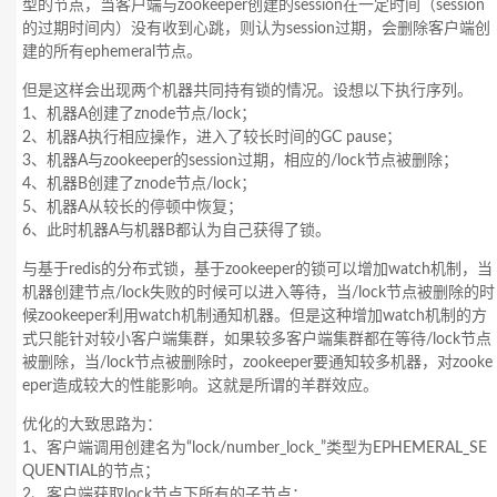
型的节点，当客户端与zookeeper创建的session在一定时间（session
的过期时间内）没有收到心跳，则认为session过期，会删除客户端创
建的所有ephemeral节点。
但是这样会出现两个机器共同持有锁的情况。设想以下执行序列。
1、机器A创建了znode节点/lock；
2、机器A执行相应操作，进入了较长时间的GC pause；
3、机器A与zookeeper的session过期，相应的/lock节点被删除；
4、机器B创建了znode节点/lock；
5、机器A从较长的停顿中恢复；
6、此时机器A与机器B都认为自己获得了锁。
与基于redis的分布式锁，基于zookeeper的锁可以增加watch机制，当
机器创建节点/lock失败的时候可以进入等待，当/lock节点被删除的时
候zookeeper利用watch机制通知机器。但是这种增加watch机制的方
式只能针对较小客户端集群，如果较多客户端集群都在等待/lock节点
被删除，当/lock节点被删除时，zookeeper要通知较多机器，对zooke
eper造成较大的性能影响。这就是所谓的羊群效应。
优化的大致思路为：
1、客户端调用创建名为“lock/number_lock_”类型为EPHEMERAL_SE
QUENTIAL的节点；
2、客户端获取lock节点下所有的子节点；