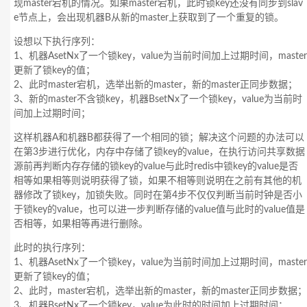
现master宕机的情况。如果master宕机，此时锁key还没有同步到slav
e节点上，会出现机器B从新的master上获取到了一个重复的锁。
设想以下执行序列：
1、机器AsetNx了一个锁key，value为当前时间加上过期时间，master
更新了锁key的值；
2、此时master宕机，选举出新的master，新的master正同步数据；
3、新的master不含锁key，机器BsetNx了一个锁key，value为当前时
间加上过期时间；
这样机器A和机器B都获得了一个相同的锁；解决这个问题的办法可以
在第3步进行优化，内存中存储了锁key的value，在执行访问共享数据
源前再判断内存存储的锁key的value与此时redis中锁key的value是否
相等如果相等则说明获得了锁，如果不相等则说明在之前有其他的机
器修改了锁key，加锁失败。同时在第4步不仅仅判断当前时钟是否小
于锁key的value，也可以进一步判断存储的value值与此时的value值是
否相等，如果相等再进行删除。
此时的执行序列：
1、机器AsetNx了一个锁key，value为当前时间加上过期时间，master
更新了锁key的值；
2、此时，master宕机，选举出新的master，新的master正同步数据；
3、机器BsetNx了一个锁key，value为此时的时间加上过期时间；