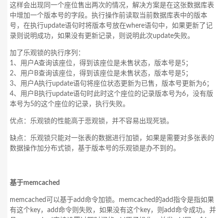
这样会出现同一个座位售出两次的情况，解决方案是在这张数据库表
中增加一个版本号的字段。执行操作前读取当前数据库表中的版本
号，在执行update语句时将版本号放在where语句中，如果更新了记
录则说明成功，如果没有更新记录，则说明此次update失败。
加了乐观锁的执行序列：
1、用户A查询该座位，得到该座位是未售状态，版本号是5；
2、用户B查询该座位，得到该座位是未售状态，版本号是5；
3、用户A执行update语句将座位状态更新为已售，版本号更新为6；
4、用户B执行update语句时此时这个座位的记录版本号为6，没有版
本号为5的这个座位的记录，执行失败。
优点：乐观锁的性能高于悲观锁，并不容易出现死锁。
缺点：乐观锁只能对一张表的数据进行加锁，如果是需要对多张表的
数据操作加分布式锁，基于版本号的乐观锁是办不到的。
基于memcached
memcached可以基于add命令加锁。memcached的add指令是指如果
有这个key，add命令则失败，如果没有这个key，则add命令成功。并