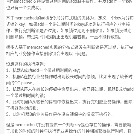
且memcached支持设置过期时间的add原子操作。并发add同一个key
也只有一个会成功。
基于memcached的add指令加分布式锁的思路为：定义一个key为分布
式锁的key，如果add一个带过期时间的key成功则执行相应的业务操
作，执行完判断锁是否过期，如果锁过期则不删除锁，如果锁没过期
则删除锁。带过期时间是防止出现机器宕机，一直不能释放锁。
很多人基于memcached实现的分布式锁没有判断锁是否过期，执行完
相应的业务操作直接删除锁会出现以下问题。
设想这样的执行序列：
1、机器A成功add一个带过期时间的key；
2、机器A在执行业务操作时出现较长时间的停顿，比如出现了较长时
间的GC pause；
3、机器A还未在较长的停顿中恢复出来，锁已经过期，机器B成功add
一个带过期时间的锁；
4、此时机器A从较长的停顿中恢复出来，执行完相应业务操作，删除
了机器Badd的锁；
5、此时机器B的业务操作是在没有锁保护的情况下执行的。
但是memcached并没有提供一个判断key是否存在的操作，需要依赖
于加锁的时候的时钟与执行完业务操作的时钟相减获得执行时间，将