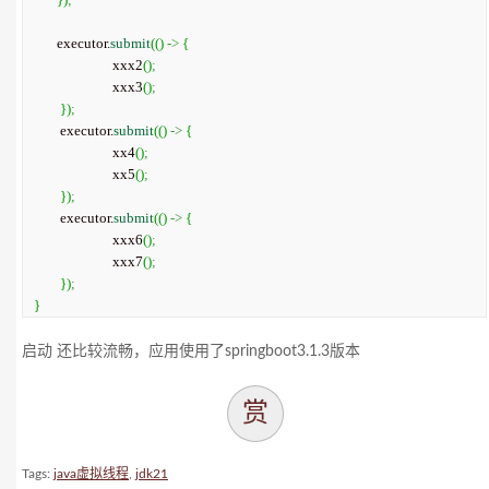
       executor.
submit
(
(
)
->
{
			xxx2
(
)
;
			xxx3
(
)
;
}
)
;
	executor.
submit
(
(
)
->
{
			xx4
(
)
;
			xx5
(
)
;
}
)
;
	executor.
submit
(
(
)
->
{
			xxx6
(
)
;
			xxx7
(
)
;
}
)
;
}
启动 还比较流畅，应用使用了springboot3.1.3版本
赏
Tags:
java虚拟线程
,
jdk21