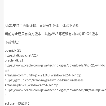
jdk21支持了虚拟线程，又是长期版本，体验下感觉
当前为止还只有官方版本，其他AWS等还没有对应的JDK21版本
下载地址：
openjdk 21
https://jdk.java.net/21/
oracle jdk 21
https://www.oracle.com/java/technologies/downloads/#jdk21-windo
ws
graalvm-community-jdk-21.0.0_windows-x64_bin.zip
https://github.com/graalvm/graalvm-ce-builds/releases
graalvm-jdk-21_windows-x64_bin.zip
https://www.oracle.com/java/technologies/downloads/#graalvmjava2
1
eclipse下载最新：