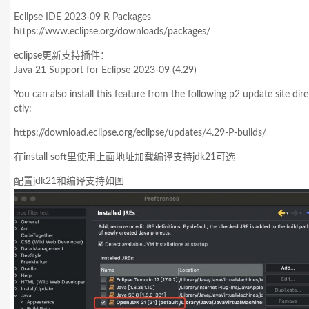
Eclipse IDE 2023-09 R Packages
https://www.eclipse.org/downloads/packages/
eclipse更新支持插件：
Java 21 Support for Eclipse 2023-09 (4.29)
You can also install this feature from the following p2 update site dire
ctly:
https://download.eclipse.org/eclipse/updates/4.29-P-builds/
在install soft里使用上面地址加载编译支持jdk21可选
配置jdk21和编译支持如图