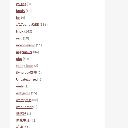
golang
(3)
html5
(18)
ios
(4)
JAVA-and-J2EE
(186)
linux
(145)
mac
(10)
movie-music
(11)
pagemaker
(36)
php
(50)
spring-boot
(2)
Synology群晖
(2)
Uncategorized
(6)
unity
(1)
webgame
(15)
wordpress
(33)
work-other
(2)
低代码
(1)
体味生活
(41)
前端
(21)