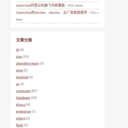
openclaw阿里云机器飞书部署版
- 435 views
Openclaw的docker、ubuntu、云厂商直接提供
- 331 v
iews
文章分类
AI
(4)
ajax
(10)
algorithm-learn
(3)
amis
(2)
Android
(6)
as
(3)
computer
(87)
Database
(30)
disucz
(4)
enterprise
(1)
erlang
(2)
flash
(5)