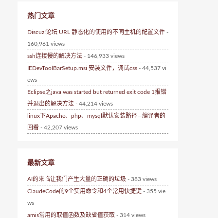
热门文章
Discuz!论坛 URL 静态化的使用的不同主机的配置文件
-
160,961 views
ssh连接慢的解决方法
- 146,933 views
IEDevToolBarSetup.msi 安装文件，调试css
- 44,537 vi
ews
Eclipse之java was started but returned exit code 1报错
并退出的解决方法
- 44,214 views
linux下Apache、php、mysql默认安装路径—编译者的
回看
- 42,207 views
最新文章
AI的来临让我们产生大量的正确的垃圾
- 383 views
ClaudeCode的9个实用命令和4个常用快捷键
- 355 vie
ws
amis常用的取值函数及缺省值获取
- 314 views