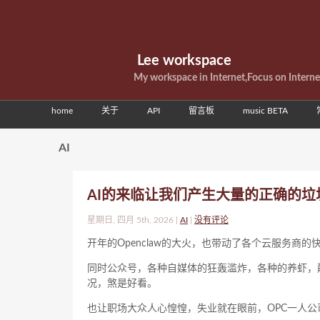
Lee workspace
My workspace in Internet,Focus on Intern
home
关于
API
留言板
music BETA
AI
AI的来临让我们产生大量的正确的垃
星期日, 四月 5th, 2026 |
AI
|
没有评论
开年的Openclaw的大火，也带动了各个云服务商的快
同时公众号，各种自媒体的狂轰滥炸，各种的养虾，颠覆种
况，煞是好看。
也让职场大众人心惶惶，失业就在眼前，OPC一人公