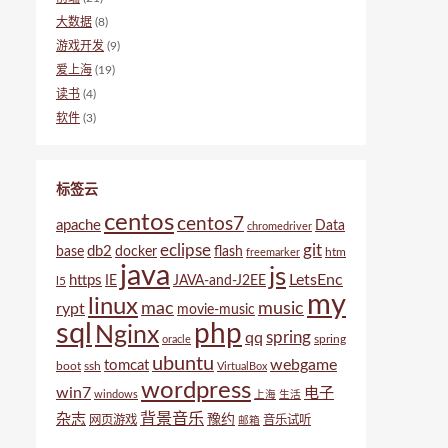
大数据
(8)
游戏开发
(9)
爱上海
(19)
读书
(4)
软件
(3)
标签云
centos
centos7
apache
Data
chromedriver
eclipse
git
db2
base
docker
flash
htm
freemarker
java
js
LetsEnc
https
IE
JAVA-and-J2EE
l5
my
linux
mac
music
rypt
movie-music
sql
php
Nginx
spring
qq
spring
oracle
ubuntu
webgame
tomcat
boot
ssh
VirtualBox
wordpress
win7
电子
windows
上海
生活
背景音乐
杂志
豫约
网页游戏
音乐试听
邮箱